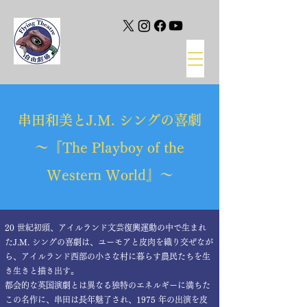
​串田和美とJ.M. シングの喜劇
～『The Playboy of the
Western World』～
20 世紀初頭、アイルランド文芸復興運動の中で生まれ
たJ.M. シングの喜劇は、ユーモアと皮肉を織り交ぜなが
ら、アイルランド西部の小さな村に暮らす農民たちを生
き生きと描き出す。
都会的な英国演劇とは異なる独特のエネルギーに満ちた
この名作に、串田は長年魅了され、1975 年の出演を皮