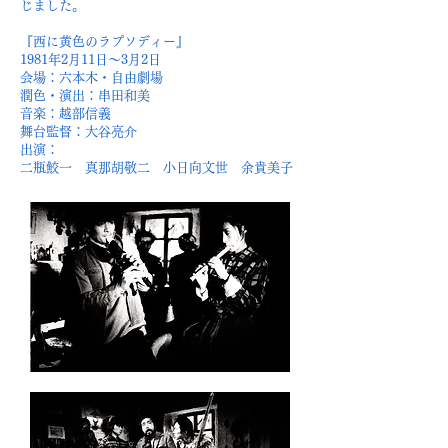
じました。
『西に黄色のラプソディー』
1981年2月11日～3月2日
会場：六本木・自由劇場
潤色・演出：串田和美
音楽：越部信義
舞台監督：大谷亮介
出演：
二瓶鮫一 真那胡敬二 小日向文世 余貴美子