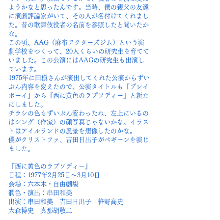
ようかなと思ったんです。当時、僕の親父の友達
に演劇評論家がいて、その人が名付けてくれまし
た。昔の歌舞伎役者の名前を参照したと聞いたか
な。
この頃、AAG（麻布アクターズジム）という演
劇学校をつくって、20人くらいの研究生を育てて
いました。この公演にはAAGの研究生も出演し
ています。
1975年に田槇さんが演出してくれた公演からずい
ぶん内容を変えたので、公演タイトルも『プレイ
ボーイ』から『西に黄色のラプソディー』と新た
にしました。
チラシの色もずいぶん変わったね、左上にいるの
はシング（作家）の顔写真じゃないかな。イラス
トはアイルランドの風景を想像したのかな。
僕がクリストファ、吉田日出子がペギーンを演じ
ました。
『西に黄色のラプソディー』
日程：1977年2月25日～3月10日
会場：六本木・自由劇場
潤色・演出：串田和美
出演：串田和美 吉田日出子 笹野高史
大森博史 真那胡敬二