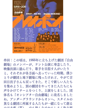
串田：この頃は、1966年に立ち上げた劇団『自由
劇場』のメンバーが、テント公演に専念したり、
映像出演に励んだり、歌手を目指す人がいたり
と、それぞれが各方面へ去っていった時期。僕ひ
とりが劇団と地下劇場に残ったけれど、やがて吉
田日出子さんも戻ってきた。そこで新しい人たち
を集めようと、別の劇団をやってきた人たちにも
声をかけてチームをつくり、上演をしました。団
体名も『オンシアター自由劇場』に改名しました
ね。アンダーグラウンドからオンへ。スタイルの
異なる劇団に所属する人たちが一緒になって創る
のは大変（笑）。でも皆んなでおもしろく取り組