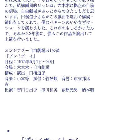
んで。結構画期的だったね。六本木に拠点の自前
の劇場、自由劇場があったからできたことだと思
います。田槇道子さんがこの戯曲を選んで構成・
演出をしてくれて、僕はペギーンのいいなずけ・
ショーンを演じました。これがおもしろかったん
で、それから2年後に、僕もこの作品を演出して
上演を行いました。
オンシアター自由劇場5月公演
『プレイボーイ』
日程：1975年5月1日～20日
会場：六本木・自由劇場
構成・演出：田槇道子
音楽：小室等 振付：竹邑類 音響：市來邦比
古
出演：吉田日出子 串田和美 萩原光男 柄本明
1977