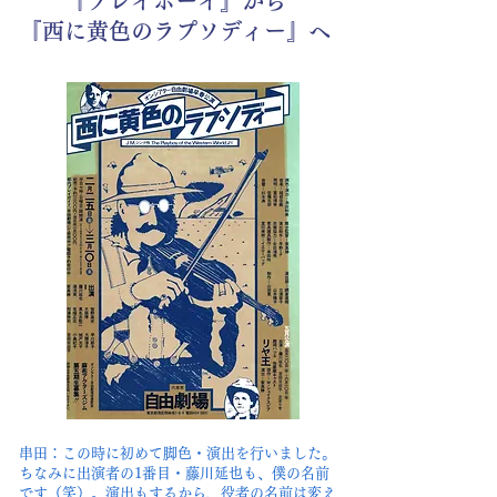
『プレイボーイ』から
『西に黄色のラプソディー』へ
串田：この時に初めて脚色・演出を行いました。
ちなみに出演者の1番目・藤川延也も、僕の名前
です（笑）。演出もするから、役者の名前は変え