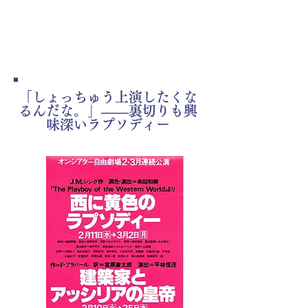
1981
​「しょっちゅう上演したくな
るんだな。」――裏切りも興
味深いラプソディー