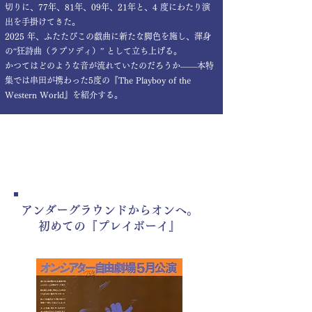
切りに、77年、81年、09年、21年と、4 度にわたり演
出を手掛けてきた。
2025 年、ふたたびこの戯曲に新たな脚色を施し、渾身
の“狂詩曲（ラプソディ）” として立ち上げる。
かつてはどのような音が流れていたのだろうか――本特
集では串田が携わった5度の『The Playboy of the
Western World』を紹介する。
1975
アンダーグラウンドからオンへ。
初めての『プレイボーイ』