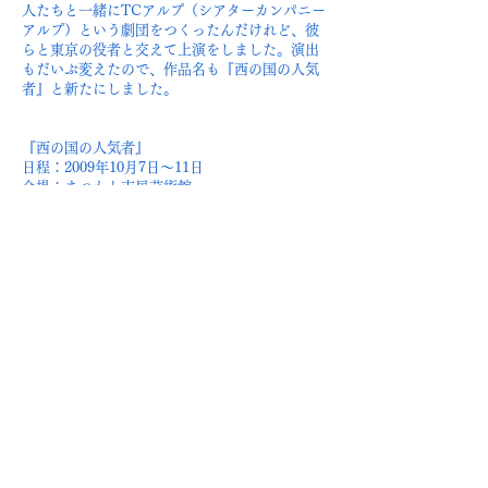
人たちと一緒にTCアルプ（シアターカンパニー
アルプ）という劇団をつくったんだけれど、彼
らと東京の役者と交えて上演をしました。演出
もだいぶ変えたので、作品名も『西の国の人気
者』と新たにしました。
『西の国の人気者』
日程：2009年10月7日～11日
会場：まつもと市民芸術館
演出・潤色・美術：串田和美​​​​​​​​​​​​​​​​​
2021
フェスティバルへラインアップ、
串田十二夜の初舞台