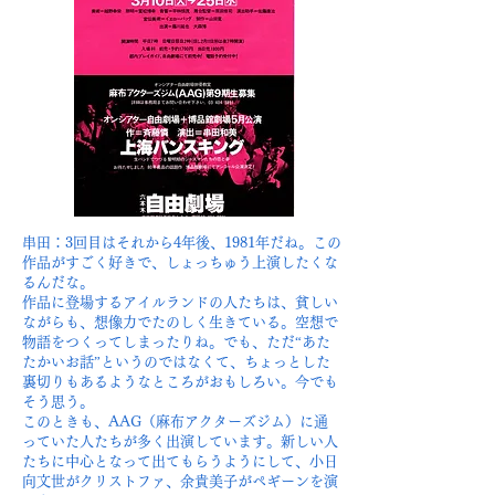
串田：3回目はそれから4年後、1981年だね。この
作品がすごく好きで、しょっちゅう上演したくな
るんだな。
作品に登場するアイルランドの人たちは、貧しい
ながらも、想像力でたのしく生きている。空想で
物語をつくってしまったりね。でも、ただ“あた
たかいお話”というのではなくて、ちょっとした
裏切りもあるようなところがおもしろい。今でも
そう思う。
このときも、AAG（麻布アクターズジム）に通
っていた人たちが多く出演しています。新しい人
たちに中心となって出てもらうようにして、小日
向文世がクリストファ、余貴美子がペギーンを演