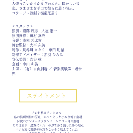
人懐っこいかすかなざわめき。懐かしい音
楽。さまざまな手口で彼らに届く指示。
コラージュ演劇？混乱芝居？
＜スタッフ＞
照明：齋藤 茂男 大屋 惠一
照明操作：田村 真央
音響：市來 邦比古
舞台監督：大平 久美
制作：長谷川 きなり 串田 明緖
制作アドバイザー：赤羽 ひろみ
宣伝美術：吉谷 弦
企画：串田 和美
主催：（有）自由劇場 ／ 音楽実験室・新世
界
ステイトメント
​​その日私はそこに立つ
私の演劇活動の原点 かつてあった小さな地下劇場
伝説のアンダーグラウンド・シアター自由劇場
あの日私が 途方にくれ やがて歩き出したあの地点
いつも私に演劇の極意をこっそり教えてくれた