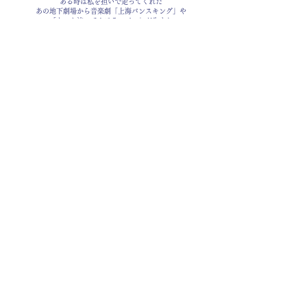
ある時は私を担いで走ってくれた
あの地下劇場から音楽劇「上海バンスキング」や
「もっと泣いてよフラッパー」が生まれ
大勢の観客に支えられ 多くの俳優 演劇人が育った
今はライブハウス音楽実験室・新世界に姿を変え
けれども創作の気配はそのままに
私を待っていたような 懐かしいあの地下劇場に
もう一度立ってみようと思う
再び道を探して歩き出すために
串田和美
フォトギャラリー