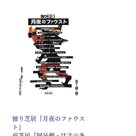
独り
芝
居『
月夜のファウス
ト』
前芝居『阿
呆劇・注文の
多