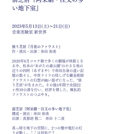
い地下室』
2023年5月13日(土)〜21日(日)
音楽実験室 新世界
独り芝居『月夜のファウスト』
作・演出・出演：串田 和美
2020年6月コロナ禍で多くの劇場が休館とな
る中、松本の“あがたの森公園”の小さな池の
辺りの四阿（あずまや）で串田自身の遠い記
憶の数々と、中世ドイツの怪しげな錬金術師
ファウストの幻想が綯い混ぜになった、“独
り芝居”が生まれた。その後3年間で全国22
ヶ所39公演を行い、好評を博した、極私的
ファウストのつぶやき。
前芝居『阿呆劇・注文の多い地下室』
構成・演出：串田 和美
出演：真那胡 敬二 串田 十二夜
真っ暗な地下の空間に、2つの懐中電灯の灯
りが動く。ここは何処だ？