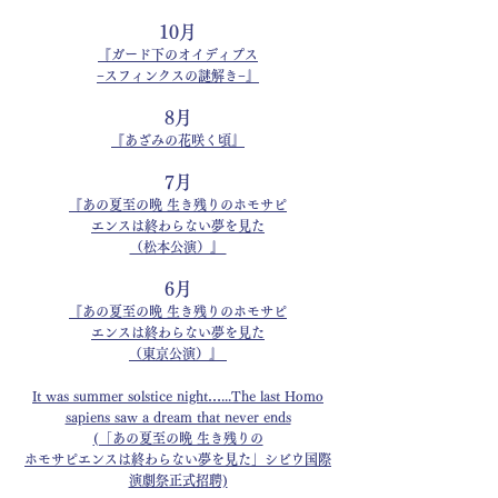
10月
『ガード下のオイディプス
−​スフィンクスの謎解き−』
8月
『あざみの花咲く頃』
7月
『あの夏至の晩 生き残りのホモサピ
エンスは終わらない夢を見た
（松本公演）』
6月
『あの夏至の晩
生き残りのホモサ
ピ
エンスは終わらない夢を
見た
（東京公演）』
It was summer solstice night…...The last Homo
sapiens saw a dream that never ends
(「あの夏至の晩 生き残りの
ホモサピエンスは終わらない夢を見た」
シビウ国際
演劇祭正式招聘)