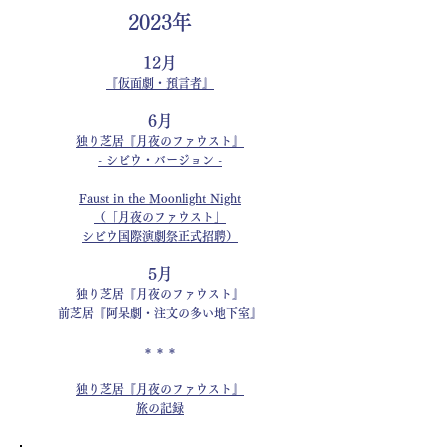
2023年
12月
『仮面劇・預言者』
6月
独り芝居『月夜のファウスト』
- シビウ・バージョン -
Faust in the Moonlight Night
（「月夜のファウスト」
シビウ国際演劇祭正式招聘）
5月
独り芝居
『月夜の
ファウスト』
前芝居『阿呆劇・注文の多い地下室』
＊＊＊
独り芝居『月夜のファウスト』
旅の記録